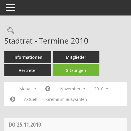
Toggle navigation
Rechercheauswahl
Stadtrat - Termine 2010
Informationen
Mitglieder
Vertreter
Sitzungen
Monat
November
2010
Aktuell
Gremium auswählen
DO
25.11.2010