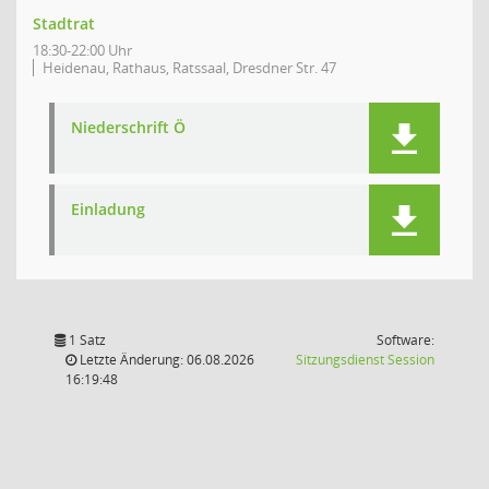
Stadtrat
18:30-22:00 Uhr
Heidenau, Rathaus, Ratssaal, Dresdner Str. 47
Niederschrift Ö
Einladung
1 Satz
Software:
(Wird in
Letzte Änderung: 06.08.2026
Sitzungsdienst
Session
16:19:48