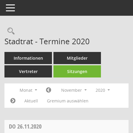
Toggle navigation
Rechercheauswahl
Stadtrat - Termine 2020
Informationen
Mitglieder
Vertreter
Sitzungen
Monat
November
2020
Aktuell
Gremium auswählen
DO
26.11.2020