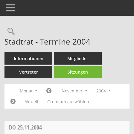
Toggle navigation
Rechercheauswahl
Stadtrat - Termine 2004
Informationen
Mitglieder
Vertreter
Sitzungen
Monat
November
2004
Aktuell
Gremium auswählen
DO
25.11.2004