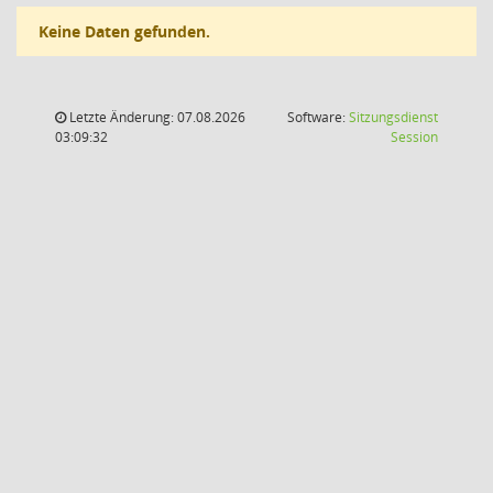
Keine Daten gefunden.
Letzte Änderung: 07.08.2026
Software:
Sitzungsdienst
(Wird in
03:09:32
Session