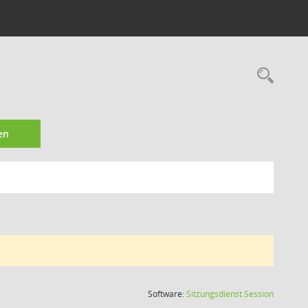
Rec
en
(Wird in
Software:
Sitzungsdienst
Session