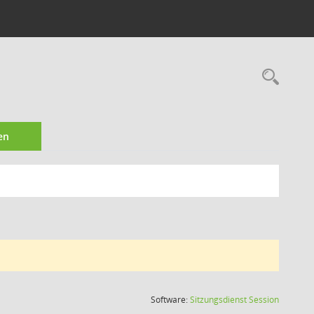
Rec
en
(Wird in
Software:
Sitzungsdienst
Session