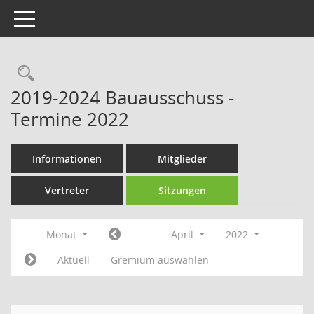
Toggle navigation
Rechercheauswahl
2019-2024 Bauausschuss -
Termine 2022
Informationen
Mitglieder
Vertreter
Sitzungen
Monat
April
2022
Aktuell
Gremium auswählen