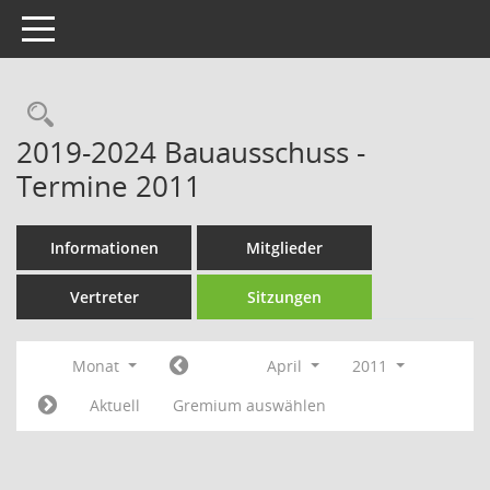
Toggle navigation
Rechercheauswahl
2019-2024 Bauausschuss -
Termine 2011
Informationen
Mitglieder
Vertreter
Sitzungen
Monat
April
2011
Aktuell
Gremium auswählen