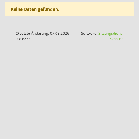
Keine Daten gefunden.
Letzte Änderung: 07.08.2026
Software:
Sitzungsdienst
(Wird in
03:09:32
Session