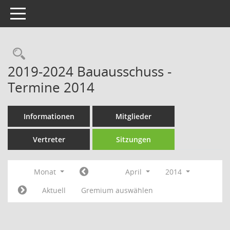
Toggle navigation
Rechercheauswahl
2019-2024 Bauausschuss -
Termine 2014
Informationen
Mitglieder
Vertreter
Sitzungen
Monat
April
2014
Aktuell
Gremium auswählen