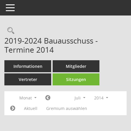
Toggle navigation
Rechercheauswahl
2019-2024 Bauausschuss -
Termine 2014
Informationen
Mitglieder
Vertreter
Sitzungen
Monat
Juli
2014
Aktuell
Gremium auswählen