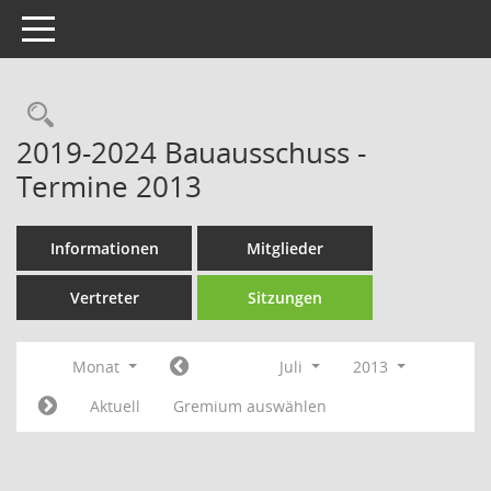
Toggle navigation
Rechercheauswahl
2019-2024 Bauausschuss -
Termine 2013
Informationen
Mitglieder
Vertreter
Sitzungen
Monat
Juli
2013
Aktuell
Gremium auswählen