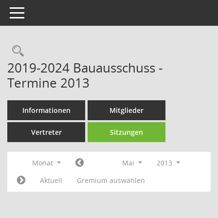
Toggle navigation
Rechercheauswahl
2019-2024 Bauausschuss -
Termine 2013
Informationen
Mitglieder
Vertreter
Sitzungen
Monat
Mai
2013
Aktuell
Gremium auswählen