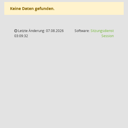
Keine Daten gefunden.
Letzte Änderung: 07.08.2026
Software:
Sitzungsdienst
(Wird in
03:09:32
Session