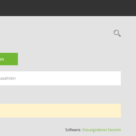
Rec
en
swählen
(Wird in
Software:
Sitzungsdienst
Session