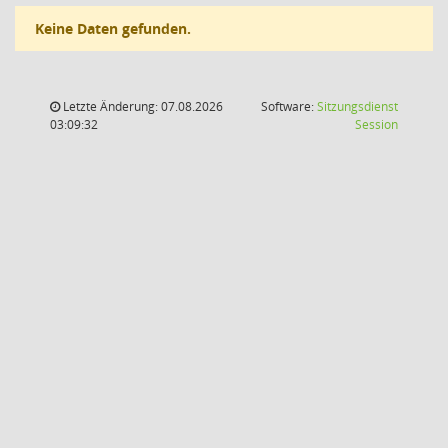
Keine Daten gefunden.
Letzte Änderung: 07.08.2026
Software:
Sitzungsdienst
(Wird in
03:09:32
Session