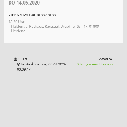
DO
14.05.2020
2019-2024 Bauausschuss
18:30 Uhr
Heidenau, Rathaus, Ratssaal, Dresdner Str. 47, 01809
Heidenau
1 Satz
Software:
(Wird in
Letzte Änderung: 08.08.2026
Sitzungsdienst
Session
03:09:47