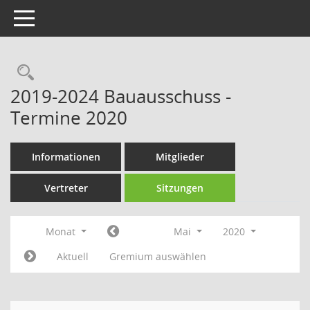
Toggle navigation
Rechercheauswahl
2019-2024 Bauausschuss -
Termine 2020
Informationen
Mitglieder
Vertreter
Sitzungen
Monat
Mai
2020
Aktuell
Gremium auswählen