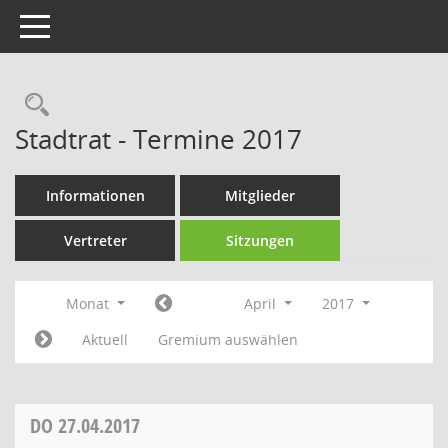
Toggle navigation
Rechercheauswahl
Stadtrat - Termine 2017
Informationen
Mitglieder
Vertreter
Sitzungen
Monat
April
2017
Aktuell
Gremium auswählen
DO
27.04.2017