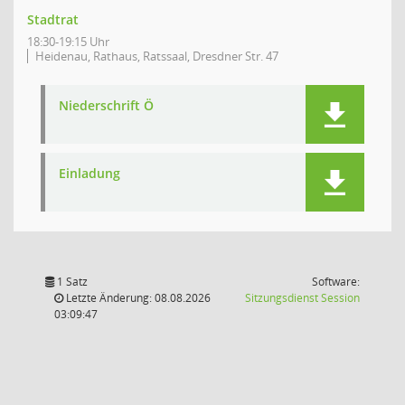
Stadtrat
18:30-19:15 Uhr
Heidenau, Rathaus, Ratssaal, Dresdner Str. 47
Niederschrift Ö
Einladung
1 Satz
Software:
(Wird in
Letzte Änderung: 08.08.2026
Sitzungsdienst
Session
03:09:47