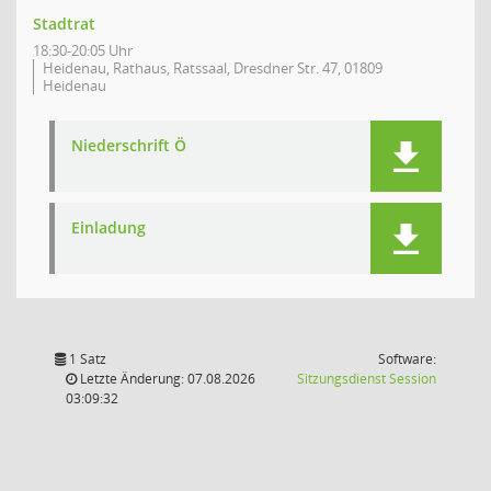
Stadtrat
18:30-20:05 Uhr
Heidenau, Rathaus, Ratssaal, Dresdner Str. 47, 01809
Heidenau
Niederschrift Ö
Einladung
1 Satz
Software:
(Wird in
Letzte Änderung: 07.08.2026
Sitzungsdienst
Session
03:09:32