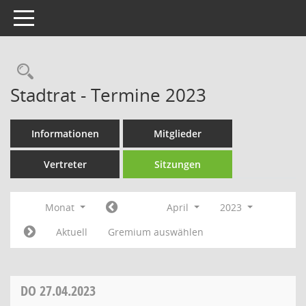
Toggle navigation
Rechercheauswahl
Stadtrat - Termine 2023
Informationen
Mitglieder
Vertreter
Sitzungen
Monat
April
2023
Aktuell
Gremium auswählen
DO
27.04.2023