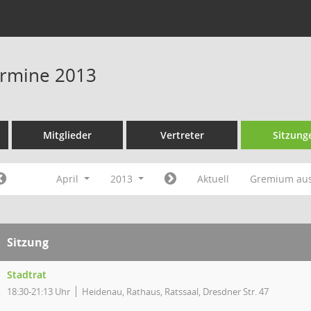
Termine 2013
Mitglieder
Vertreter
Sitzung
April
2013
Aktuell
Gremium au
Sitzung
Stadtrat
18:30-21:13 Uhr
Heidenau, Rathaus, Ratssaal, Dresdner Str. 47