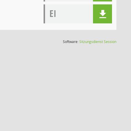
EI
(Wird in
Software:
Sitzungsdienst
Session