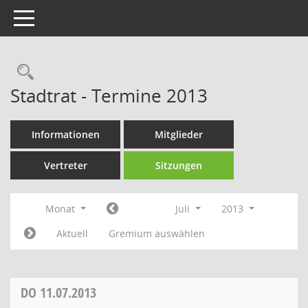
Toggle navigation
Rechercheauswahl
Stadtrat - Termine 2013
Informationen
Mitglieder
Vertreter
Sitzungen
Monat
Juli
2013
Aktuell
Gremium auswählen
DO
11.07.2013