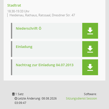
Stadtrat
18:30-19:33 Uhr
Heidenau, Rathaus, Ratssaal, Dresdner Str. 47
Niederschrift Ö
Einladung
Nachtrag zur Einladung 04.07.2013
1 Satz
Software:
(Wird in
Letzte Änderung: 08.08.2026
Sitzungsdienst
Session
03:09:47