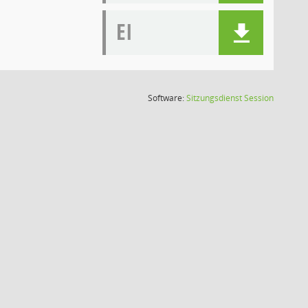
EI
(Wird in
Software:
Sitzungsdienst
Session