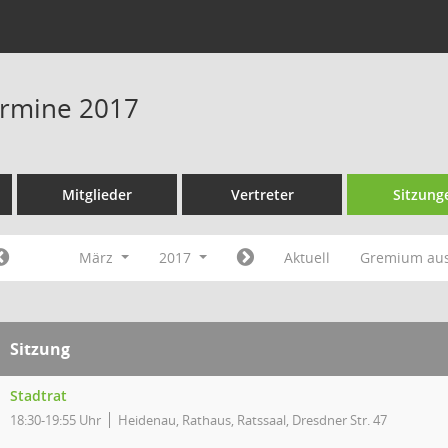
Termine 2017
Mitglieder
Vertreter
Sitzung
März
2017
Aktuell
Gremium au
Sitzung
Stadtrat
18:30-19:55 Uhr
Heidenau, Rathaus, Ratssaal, Dresdner Str. 47