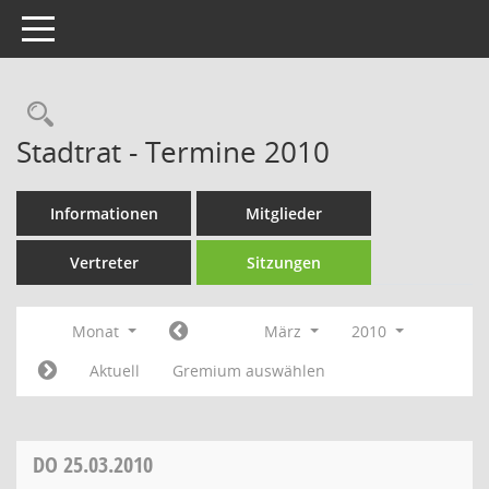
Toggle navigation
Rechercheauswahl
Stadtrat - Termine 2010
Informationen
Mitglieder
Vertreter
Sitzungen
Monat
März
2010
Aktuell
Gremium auswählen
DO
25.03.2010