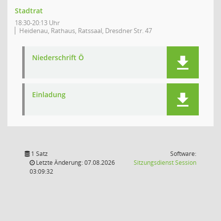
Stadtrat
18:30-20:13 Uhr
Heidenau, Rathaus, Ratssaal, Dresdner Str. 47
Niederschrift Ö
Einladung
1 Satz
Software:
(Wird in
Letzte Änderung: 07.08.2026
Sitzungsdienst
Session
03:09:32