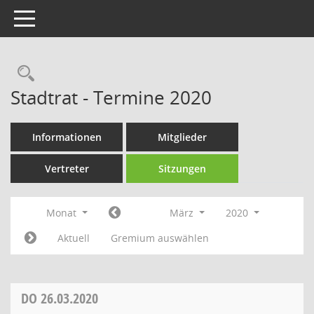
Toggle navigation
Rechercheauswahl
Stadtrat - Termine 2020
Informationen
Mitglieder
Vertreter
Sitzungen
Monat
März
2020
Aktuell
Gremium auswählen
DO
26.03.2020