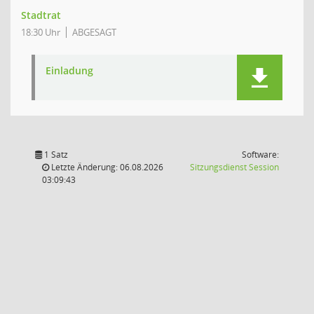
Stadtrat
18:30 Uhr
ABGESAGT
Einladung
1 Satz
Software:
(Wird in
Letzte Änderung: 06.08.2026
Sitzungsdienst
Session
03:09:43