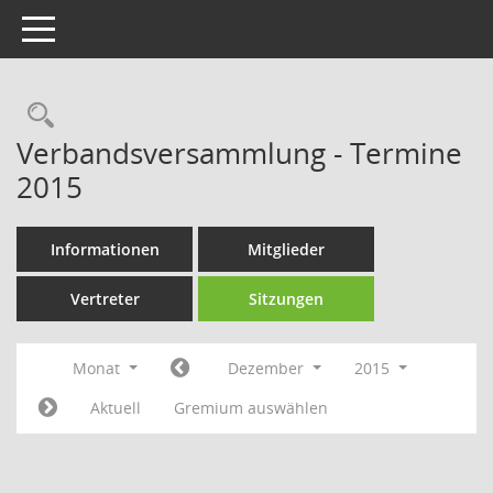
Toggle navigation
Rechercheauswahl
Verbandsversammlung - Termine
2015
Informationen
Mitglieder
Vertreter
Sitzungen
Monat
Dezember
2015
Aktuell
Gremium auswählen