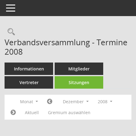
Toggle navigation
Rechercheauswahl
Verbandsversammlung - Termine
2008
Informationen
Mitglieder
Vertreter
Sitzungen
Monat
Dezember
2008
Aktuell
Gremium auswählen