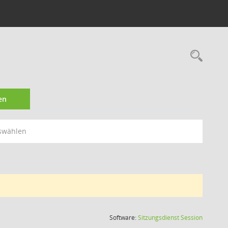
Rec
en
swählen
(Wird in
Software:
Sitzungsdienst
Session