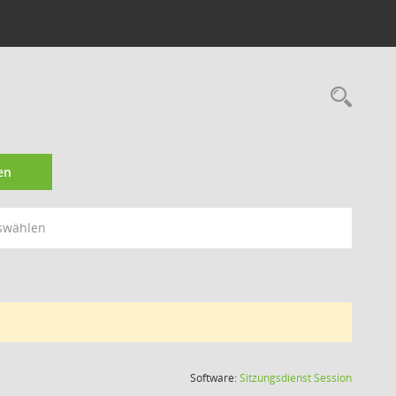
Rec
en
swählen
(Wird in
Software:
Sitzungsdienst
Session