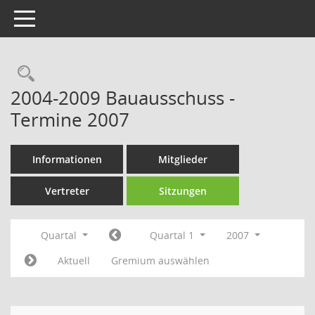
Toggle navigation
Rechercheauswahl
2004-2009 Bauausschuss -
Termine 2007
Informationen
Mitglieder
Vertreter
Sitzungen
Quartal
Quartal 1
2007
Aktuell
Gremium auswählen