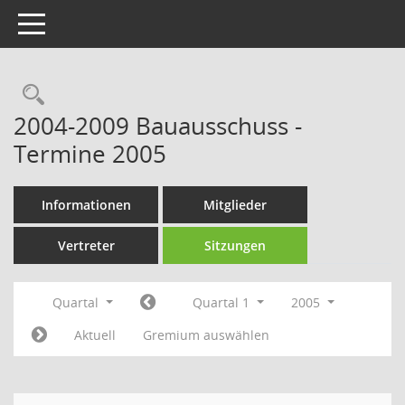
Toggle navigation
Rechercheauswahl
2004-2009 Bauausschuss -
Termine 2005
Informationen
Mitglieder
Vertreter
Sitzungen
Quartal
Quartal 1
2005
Aktuell
Gremium auswählen