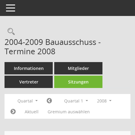
Toggle navigation
Rechercheauswahl
2004-2009 Bauausschuss -
Termine 2008
Informationen
Mitglieder
Vertreter
Sitzungen
Quartal
Quartal 1
2008
Aktuell
Gremium auswählen