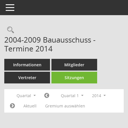
Toggle navigation
Rechercheauswahl
2004-2009 Bauausschuss -
Termine 2014
Informationen
Mitglieder
Vertreter
Sitzungen
Quartal
Quartal 1
2014
Aktuell
Gremium auswählen