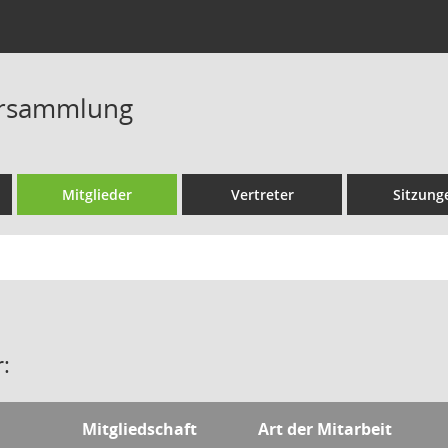
rsammlung
Mitglieder
Vertreter
Sitzung
:
Mitgliedschaft
Art der Mitarbeit