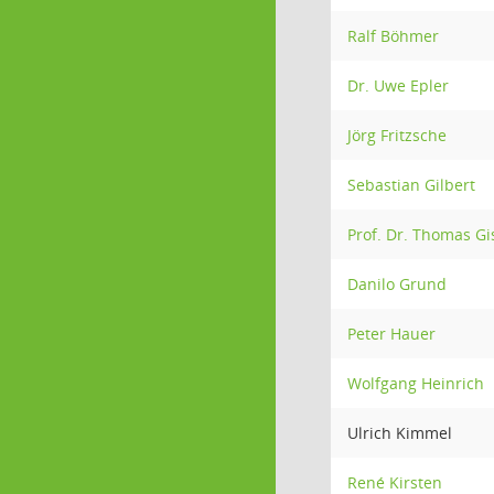
Ralf Böhmer
Dr. Uwe Epler
Jörg Fritzsche
Sebastian Gilbert
Prof. Dr. Thomas Gi
Danilo Grund
Peter Hauer
Wolfgang Heinrich
Ulrich Kimmel
René Kirsten