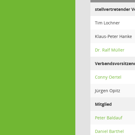
stellvertretender 
Tim Lochner
Klaus-Peter Hanke
Dr. Ralf Müller
Verbandsvorsitzen
Conny Oertel
Jürgen Opitz
Mitglied
Peter Baldauf
Daniel Barthel