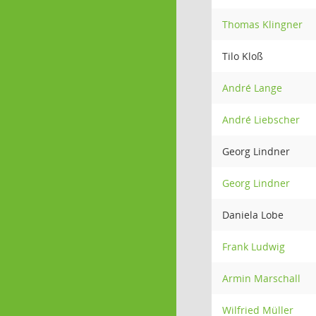
Thomas Klingner
Tilo Kloß
André Lange
André Liebscher
Georg Lindner
Georg Lindner
Daniela Lobe
Frank Ludwig
Armin Marschall
Wilfried Müller