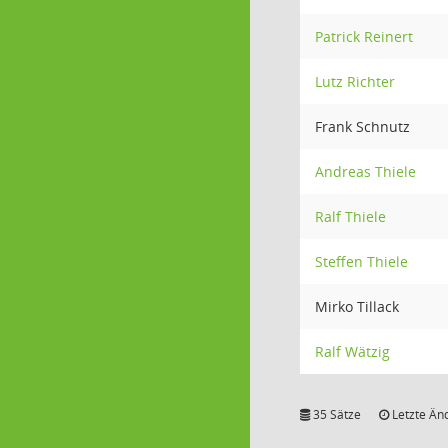
Patrick Reinert
Lutz Richter
Frank Schnutz
Andreas Thiele
Ralf Thiele
Steffen Thiele
Mirko Tillack
Ralf Wätzig
35 Sätze
Letzte Än