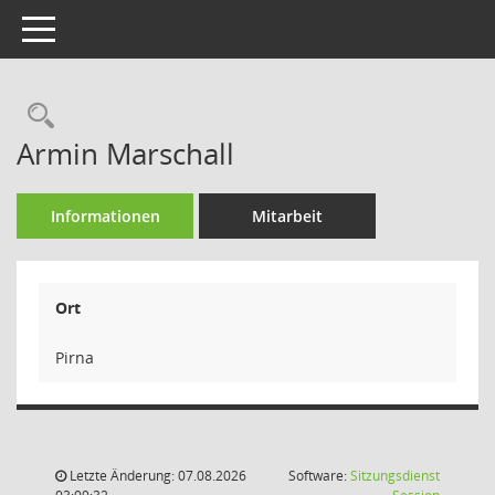
Toggle navigation
Rechercheauswahl
Armin Marschall
Informationen
Mitarbeit
Ort
Pirna
Letzte Änderung: 07.08.2026
Software:
Sitzungsdienst
(Wird in