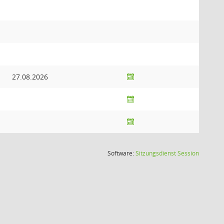
27.08.2026
(Wird in
Software:
Sitzungsdienst
Session