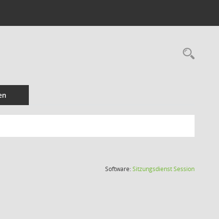
Rec
en
(Wird in
Software:
Sitzungsdienst
Session