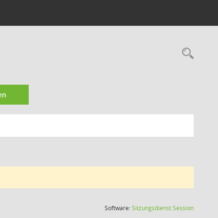
Rec
en
(Wird in
Software:
Sitzungsdienst
Session