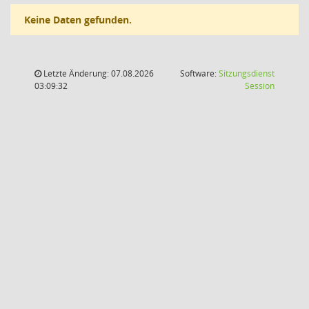
Keine Daten gefunden.
Letzte Änderung: 07.08.2026
Software:
Sitzungsdienst
(Wird in
03:09:32
Session