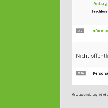
- Antrag
Beschluss
Informa
Ö 9
Nicht öffentli
Persona
N 10
Letzte Änderung: 06.08.