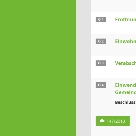
Eröffnun
Ö 1
Einwohn
Ö 2
Verabsch
Ö 3
Einwendu
Ö 4
Gemeind
Beschluss
147/2013