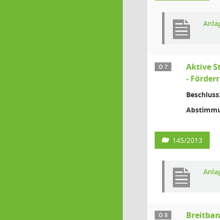
Anla
Aktive S
Ö 7
- Förder
Beschluss
Abstimmu
145/2013
Anla
Breitban
Ö 8