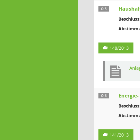
Haushalt
Ö 5
Beschluss
Abstimmu
148/2013
Anla
Energie-
Ö 6
Beschluss
Abstimmu
141/2013