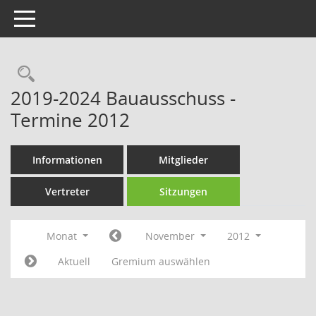
Toggle navigation
Rechercheauswahl
2019-2024 Bauausschuss -
Termine 2012
Informationen
Mitglieder
Vertreter
Sitzungen
Monat
November
2012
Aktuell
Gremium auswählen