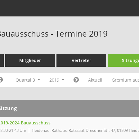
auausschuss - Termine 2019
Mitglieder
Vertreter
Sitzung
Quartal 3
2019
Aktuell
Gremium au
Sitzung
2019-2024 Bauausschuss
18:30-21:43 Uhr
Heidenau, Rathaus, Ratssaal, Dresdner Str. 47, 01809 Hei