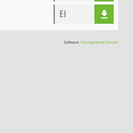
EI
(Wird in
Software:
Sitzungsdienst
Session