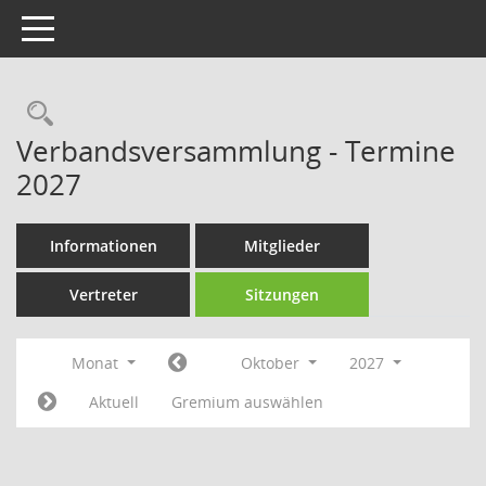
Toggle navigation
Rechercheauswahl
Verbandsversammlung - Termine
2027
Informationen
Mitglieder
Vertreter
Sitzungen
Monat
Oktober
2027
Aktuell
Gremium auswählen