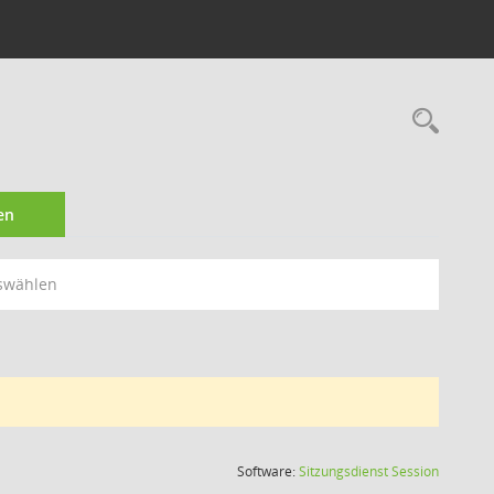
Rec
en
swählen
(Wird in
Software:
Sitzungsdienst
Session