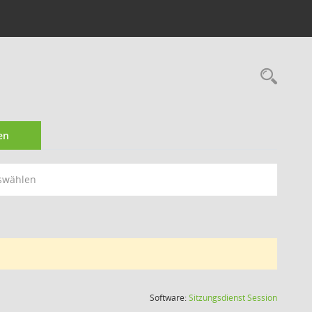
Rec
en
swählen
(Wird in
Software:
Sitzungsdienst
Session