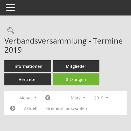
Toggle navigation
Rechercheauswahl
Verbandsversammlung - Termine
2019
Informationen
Mitglieder
Vertreter
Sitzungen
Monat
März
2019
Aktuell
Gremium auswählen