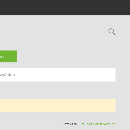
Rec
en
swählen
(Wird in
Software:
Sitzungsdienst
Session