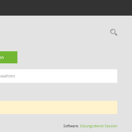
Rec
en
swählen
(Wird in
Software:
Sitzungsdienst
Session