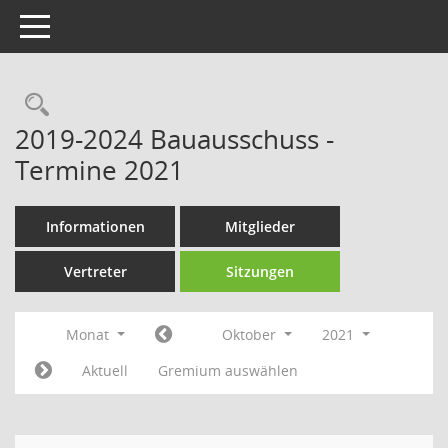
Toggle navigation
Rechercheauswahl
2019-2024 Bauausschuss -
Termine 2021
Informationen
Mitglieder
Vertreter
Sitzungen
Monat
Oktober
2021
Aktuell
Gremium auswählen