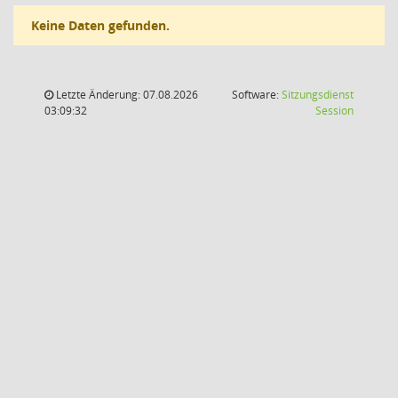
Keine Daten gefunden.
Letzte Änderung: 07.08.2026
Software:
Sitzungsdienst
(Wird in
03:09:32
Session