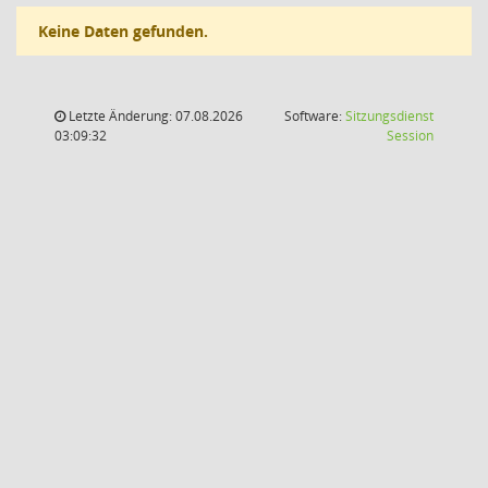
Keine Daten gefunden.
Letzte Änderung: 07.08.2026
Software:
Sitzungsdienst
(Wird in
03:09:32
Session