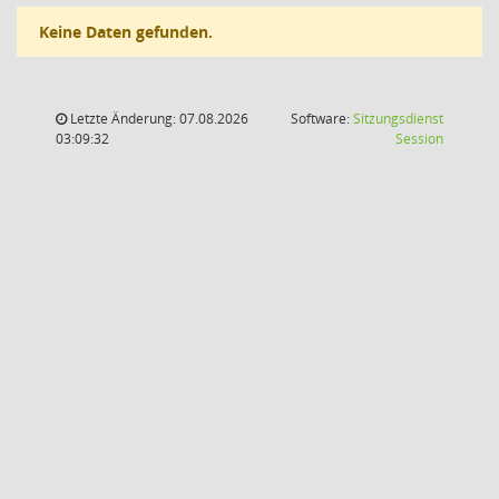
Keine Daten gefunden.
Letzte Änderung: 07.08.2026
Software:
Sitzungsdienst
(Wird in
03:09:32
Session