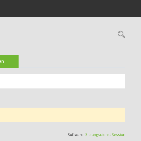
Rec
en
(Wird in
Software:
Sitzungsdienst
Session